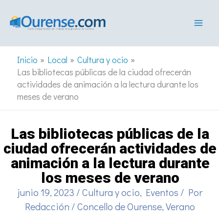
Ir
al
contenido
Inicio
Local
Cultura y ocio
Las bibliotecas públicas de la ciudad ofrecerán
actividades de animación a la lectura durante los
meses de verano
Las bibliotecas públicas de la
ciudad ofrecerán actividades de
animación a la lectura durante
los meses de verano
junio 19, 2023
/
Cultura y ocio
,
Eventos
/ Por
Redacción
/
Concello de Ourense
,
Verano