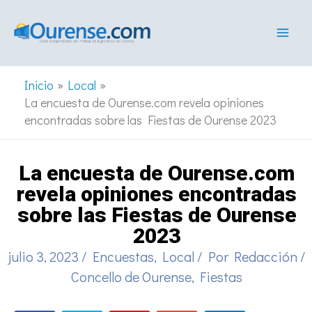
Ir
al
contenido
Inicio
Local
La encuesta de Ourense.com revela opiniones
encontradas sobre las Fiestas de Ourense 2023
La encuesta de Ourense.com
revela opiniones encontradas
sobre las Fiestas de Ourense
2023
julio 3, 2023
/
Encuestas
,
Local
/ Por
Redacción
/
Concello de Ourense
,
Fiestas